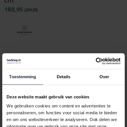
189,95
209,95
Varianten:
multi
Loading...
Toestemming
Details
Over
Loading...
In de winkelwagen
Deze website maakt gebruik van cookies
We gebruiken cookies om content en advertenties te
personaliseren, om functies voor social media te bieden
Binnen 24 uur verstuurd
en om ons websiteverkeer te analyseren. Ook delen we
Gratis retourneren vanaf €100,-
informatie over uw gebruik van onze site met onze