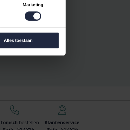
Marketing
Alles toestaan
efonisch
bestellen
Klantenservice
l
0575 - 512 816
0575 - 512 816