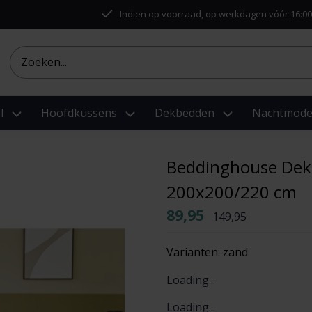
Indien op voorraad, op werkdagen vóór 16:00
l
Hoofdkussens
Dekbedden
Nachtmod
Beddinghouse Dek
200x200/220 cm
89,95
149,95
Varianten:
zand
Loading...
Loading...