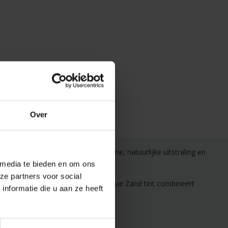
Over
amer. Dit overtrek heeft een warme, natuurlijke uitstraling en
ons (200x220)
.
 media te bieden en om ons
ze partners voor social
rtabel slaapklimaat. De neutrale Blue Zand tint combineert
nformatie die u aan ze heeft