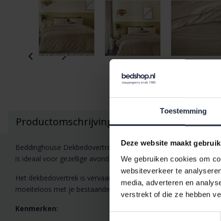
Toestemming
Productomschrijving
Deze website maakt gebruik
Beddinghouse Dekbedovertrek Nuno Blue Zand 200x200/220 cm is ee
is ideaal voor gezellige avonden en een ontspannen nachtrust.
We gebruiken cookies om cont
websiteverkeer te analyseren
Het dekbedovertrek is vervaardigd van zacht, ademend katoen da
media, adverteren en analys
moeiteloos met je bestaande hoeslaken, kussens en spreien en b
verstrekt of die ze hebben v
Kenmerken:
Toestemmingsselectie