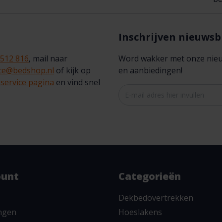
Inschrijven nieuwsb
 512 816
, mail naar
Word wakker met onze nieuws
ice@bedshop.nl
of kijk op
en aanbiedingen!
service pagina
en vind snel
ount
Categorieën
Dekbedovertrekken
ingen
Hoeslakens