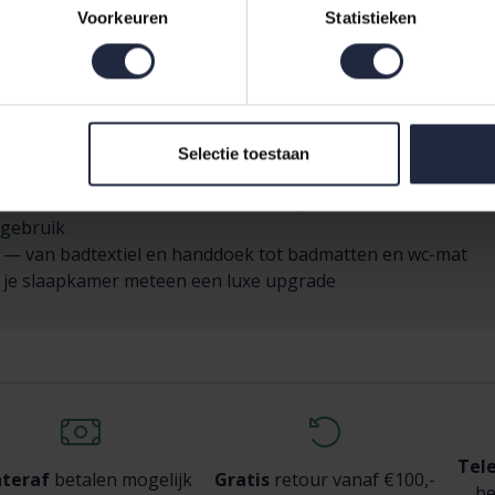
ue Zand 200x200/220 cm
Voorkeuren
Statistieken
 als Tweepersoons (200x220)
aapcomfort
combineren met sierkussen en sprei
 dekbed, dekbedset of dekbedset en spreien
Selectie toestaan
essenza, pip, vossen, cawo en vandyck
lton, matrasbeschermer, dekens en spreien
 gebruik
s — van badtextiel en handdoek tot badmatten en wc-mat
f je slaapkamer meteen een luxe upgrade
Tel
teraf
betalen mogelijk
Gratis
retour vanaf €100,-
be