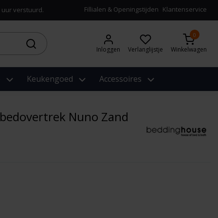
Fillialen & Openingstijden
Klantenservice
 uur verstuurd.
0
Inloggen
Verlanglijstje
Winkelwagen
e
Keukengoed
Accessoires
bedovertrek Nuno Zand