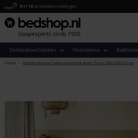
9.1 / 10
uit klantbeoordelingen
Dekbedovertrekken
Hoeslakens
Badtextie
Home
Beddinghouse Dekbedovertrek Nuno Zand 200x200/220 cm