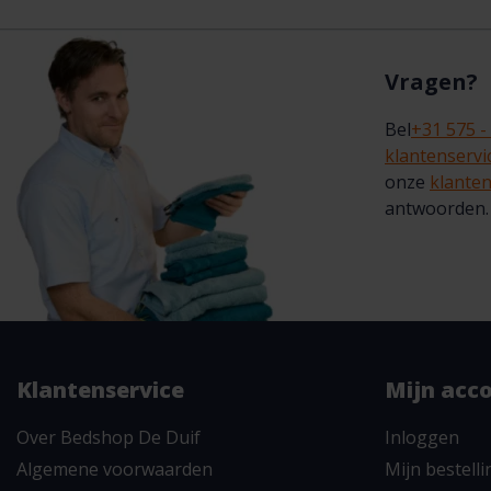
Vragen?
Bel
+31 575 -
klantenserv
onze
klanten
antwoorden.
Klantenservice
Mijn acc
Over Bedshop De Duif
Inloggen
Algemene voorwaarden
Mijn bestell