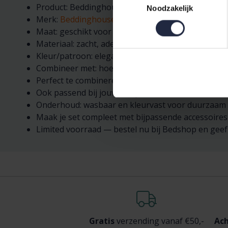
Product: Beddinghouse Dekbedovertrek Nuno Bl
Noodzakelijk
Merk:
Beddinghouse
Maat: geschikt voor dekbed 200x200/220 — ideaal
Materiaal: zacht, ademend katoen voor prettig sl
Kleur/patroon: elegante Blue Zand, makkelijk te 
Combineer met: hoeslaken, kussensloop, kussens,
Perfect te combineren met merken als pip studio, 
Ook passend bij jouw slaapkamertextiel zoals mo
Onderhoud: wasbaar en kleurvast voor duurzaam
Maak je set compleet met bijpassende accessoire
Limited voorraad — bestel nu bij Bedshop en gee
Gratis
verzending vanaf €50,-
Ach