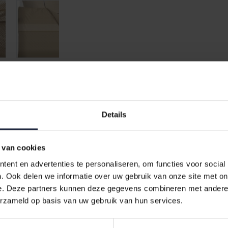
Details
 van cookies
n stijlvol dekbedovertrek dat rust en verfijning brengt in je slaapk
 Beschikbaar in de categorie Dekbedovertrekken en in maat
Tweeperso
ent en advertenties te personaliseren, om functies voor social
. Ook delen we informatie over uw gebruik van onze site met on
t prettig aanvoelt op de huid en vochtregulatie biedt voor een comfo
e. Deze partners kunnen deze gegevens combineren met andere i
lijft lang mooi na wassen en dragen.
erzameld op basis van uw gebruik van hun services.