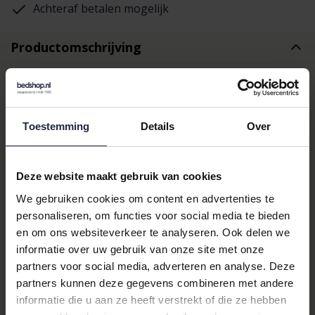
Achteraf betalen mogelijk
Productomschrijving
Beddinghouse
Dekbedovertrek Frost Light
Toestemming
Details
Over
Sand 140x200/220
Deze website maakt gebruik van cookies
Ontdek de luxe en comfort van het
Beddinghouse
We gebruiken cookies om content en advertenties te
Dekbedovertrek Frost Light Sand. Dit prachtige dekbedovertrek
personaliseren, om functies voor social media te bieden
in de kleur beige is de perfecte toevoeging aan uw slaapkamer.
Gemaakt van hoogwaardig katoen en flanel, biedt het een
en om ons websiteverkeer te analyseren. Ook delen we
ongeëvenaarde zachtheid en warmte, ideaal voor een goede
informatie over uw gebruik van onze site met onze
nachtrust.
partners voor social media, adverteren en analyse. Deze
partners kunnen deze gegevens combineren met andere
Waarom kiezen voor
informatie die u aan ze heeft verstrekt of die ze hebben