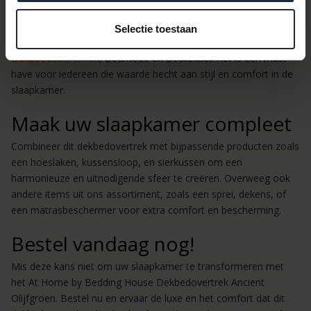
Afmeting:
240x200/220 cm (lits-jumeaux)
Selectie toestaan
Dit dekbedovertrek behoort tot de categorieën
Dekbedovertrekken
, Bedmode en Bedtextiel. Het is een must-
have voor iedereen die waarde hecht aan stijl en comfort in de
slaapkamer.
Maak uw slaapkamer compleet
Combineer dit dekbedovertrek met bijpassende producten zoals
een hoeslaken, kussensloop, en sierkussen om een
harmonieuze en uitnodigende sfeer te creëren. Overweeg ook
andere items uit ons assortiment, zoals een sprei, dekens, of
een matrasbeschermer voor extra comfort en bescherming.
Bestel vandaag nog!
Mis deze kans niet om uw slaapkamer te transformeren met
het At Home by Bedding House Dekbedovertrek Ancient
Olijfgroen. Bestel nu en ervaar de luxe en het comfort dat dit