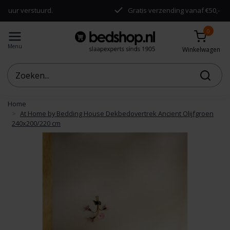
verstuurd.
Gratis verzending vanaf €50,-
0
Menu
Winkelwagen
Home
At Home by Bedding House Dekbedovertrek Ancient Olijfgroen
240x200/220 cm