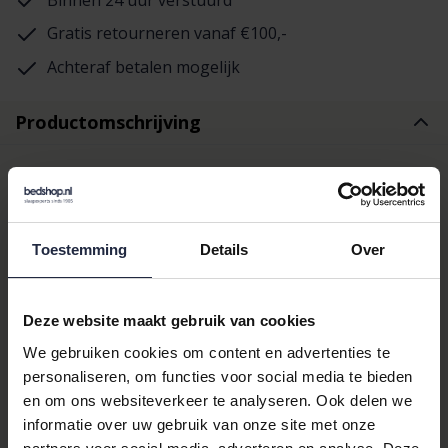
Gratis retourneren vanaf €100,-
Achteraf betalen mogelijk
Productomschrijving
Ontdek het At Home by
Bedding House
Toestemming
Details
Over
Dekbedovertrek Ancient
Olijfgroen
Deze website maakt gebruik van cookies
We gebruiken cookies om content en advertenties te
Het
At Home
by Bedding House Dekbedovertrek Ancient
personaliseren, om functies voor social media te bieden
Olijfgroen is een prachtige toevoeging aan uw slaapkamer. Dit
en om ons websiteverkeer te analyseren. Ook delen we
dekbedovertrek, met zijn rijke olijfgroene kleur en verfijnde
informatie over uw gebruik van onze site met onze
bloemen & planten dessin, brengt een vleugje natuur en