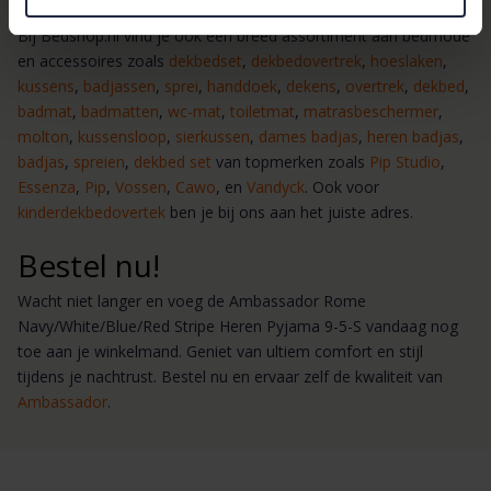
Bij Bedshop.nl vind je ook een breed assortiment aan bedmode
en accessoires zoals
dekbedset
,
dekbedovertrek
,
hoeslaken
,
kussens
,
badjassen
,
sprei
,
handdoek
,
dekens
,
overtrek
,
dekbed
,
badmat
,
badmatten
,
wc-mat
,
toiletmat
,
matrasbeschermer
,
molton
,
kussensloop
,
sierkussen
,
dames badjas
,
heren badjas
,
badjas
,
spreien
,
dekbed set
van topmerken zoals
Pip Studio
,
Essenza
,
Pip
,
Vossen
,
Cawo
, en
Vandyck
. Ook voor
kinderdekbedovertek
ben je bij ons aan het juiste adres.
Bestel nu!
Wacht niet langer en voeg de Ambassador Rome
Navy/White/Blue/Red Stripe Heren Pyjama 9-5-S vandaag nog
toe aan je winkelmand. Geniet van ultiem comfort en stijl
tijdens je nachtrust. Bestel nu en ervaar zelf de kwaliteit van
Ambassador
.