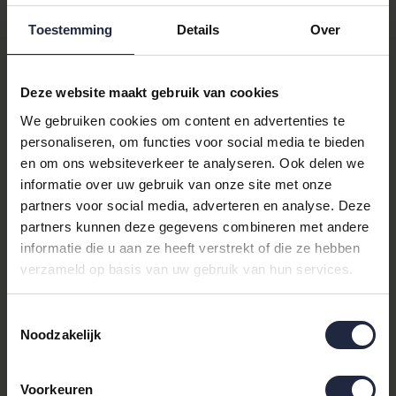
Productomschrijving
Toestemming
Details
Over
Abyss & Habidecor Super
Deze website maakt gebruik van cookies
Pile Badlaken – 100x150 cm
We gebruiken cookies om content en advertenties te
personaliseren, om functies voor social media te bieden
en om ons websiteverkeer te analyseren. Ook delen we
Pure luxe en ongeëvenaarde
informatie over uw gebruik van onze site met onze
partners voor social media, adverteren en analyse. Deze
zachtheid
partners kunnen deze gegevens combineren met andere
De Abyss & Habidecor Super Pile collectie staat wereldwijd
informatie die u aan ze heeft verstrekt of die ze hebben
bekend om zijn uitzonderlijke kwaliteit en comfort. Gemaakt van
verzameld op basis van uw gebruik van hun services.
100% Egyptisch katoen, biedt dit badlaken een zijdezachte
gevoel, optimale absorptie en een elegante uitstraling. Het
Toestemmingsselectie
royale gewicht van 700 g/m² zorgt voor een volle, luxueuze
Noodzakelijk
ervaring bij elk gebruik. Perfect voor de veeleisende liefhebber
van badtextiel.
Voorkeuren