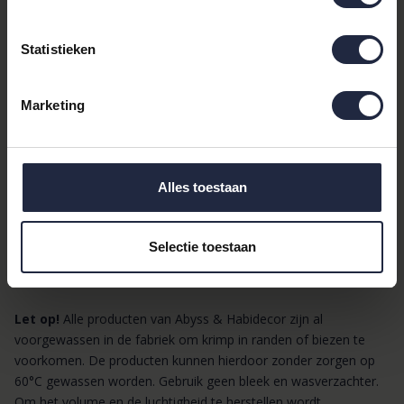
Kenmerken:
Materiaal: 100% Egyptisch katoen (700 g/m²)
Statistieken
Formaat: 100 x 150 cm
Gewicht: 700 g/m²
Afwerking: Gemaakt in Portugal en met de hand
Marketing
afgewerkt
Onderhoud: Wasbaar op 60°C, geschikt voor de
droger
Alles toestaan
Stylingtip
: Combineer verschillende maten, kleuren en
producten uit de Abyss & Habidecor
Super Pile collectie
voor
een harmonieuze en luxe uitstraling in de badkamer.
Selectie toestaan
Let op!
Alle producten van Abyss & Habidecor zijn al
voorgewassen in de fabriek om krimp in randen of biezen te
voorkomen. De producten kunnen hierdoor zonder zorgen op
60°C gewassen worden. Gebruik geen bleek en wasverzachter.
Om het volume en de luchtigheid te herstellen wordt