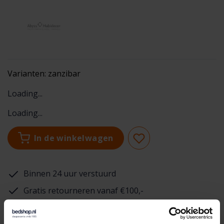
Varianten:
zanzibar
Loading...
Loading...
In de winkelwagen
Binnen 24 uur verstuurd
Gratis retourneren vanaf €100,-
Achteraf betalen mogelijk