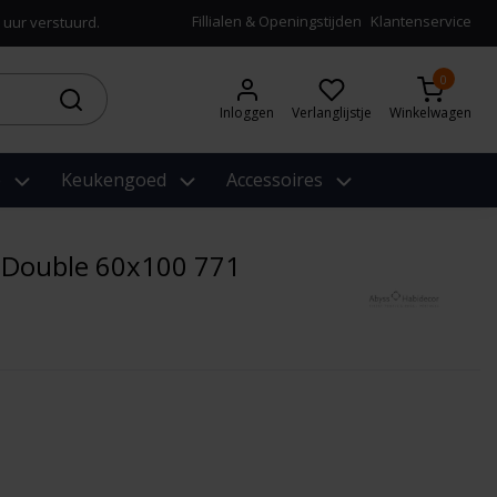
Fillialen & Openingstijden
Klantenservice
 uur verstuurd.
0
Inloggen
Verlanglijstje
Winkelwagen
e
Keukengoed
Accessoires
 Double 60x100 771