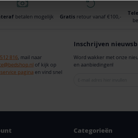
Tel
teraf
betalen mogelijk
Gratis
retour vanaf €100,-
be
Inschrijven nieuwsb
 512 816
, mail naar
Word wakker met onze nieuws
ice@bedshop.nl
of kijk op
en aanbiedingen!
service pagina
en vind snel
ount
Categorieën