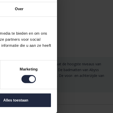
Over
 media te bieden en om ons
ze partners voor social
nformatie die u aan ze heeft
pte en wordt met de hand geplukt, wat de hoogste niveaus van
Marketing
or de vezels recht en intact blijven. De badmatten van Abyss
heeft een kwaliteit van 1200 gr/m2. De voor- en achterzijde van
Alles toestaan