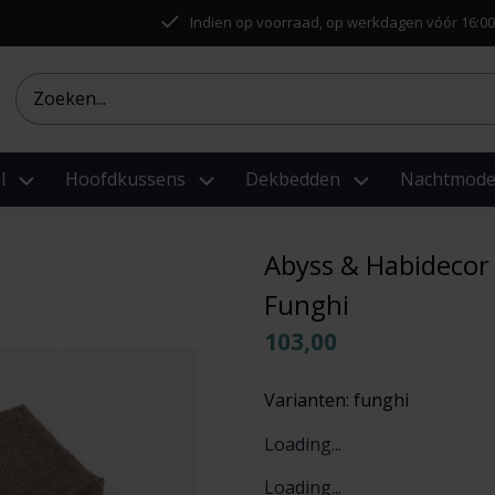
Indien op voorraad, op werkdagen vóór 16:00
l
Hoofdkussens
Dekbedden
Nachtmod
Abyss & Habidecor
Funghi
103,00
Varianten:
funghi
Loading...
Loading...