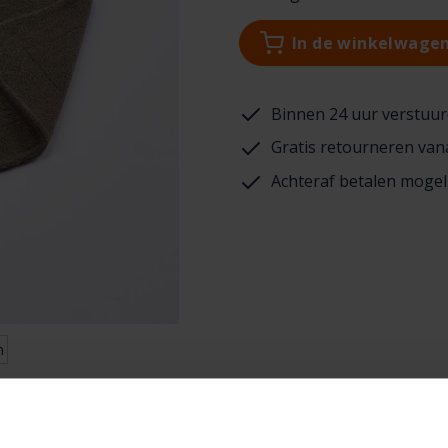
In de winkelwage
Binnen 24 uur verstuur
Gratis retourneren van
Achteraf betalen mogel
n