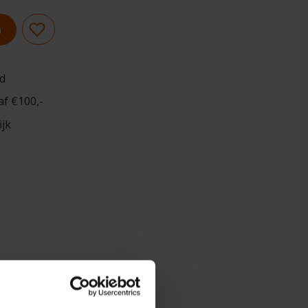
n
d
af €100,-
ijk