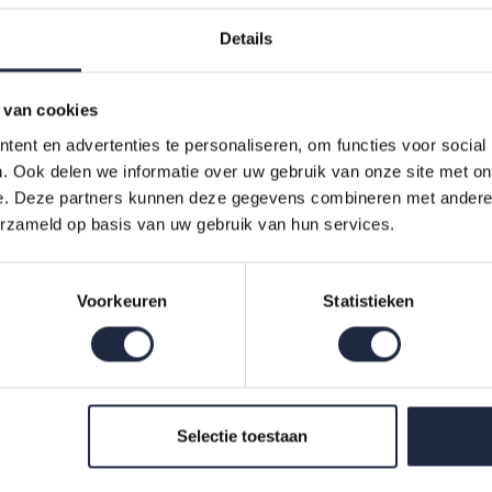
Details
 van cookies
ent en advertenties te personaliseren, om functies voor social
. Ook delen we informatie over uw gebruik van onze site met on
e. Deze partners kunnen deze gegevens combineren met andere i
erzameld op basis van uw gebruik van hun services.
toen. Egyptisch katoen wordt enkel geteeld aan de Nijldelta in Egy
Voorkeuren
Statistieken
tress op de vezels, in tegenstelling tot mechanische plukjes, waardo
bsorptievermogen en mooie, diepe en heldere kleuren. Badmat Double 
n en in maar liefst 60 kleuren.
Selectie toestaan