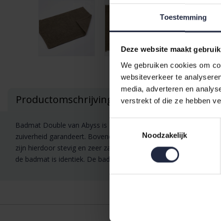
Toestemming
Deze website maakt gebruik
We gebruiken cookies om cont
websiteverkeer te analyseren
media, adverteren en analys
Productomschrijving
verstrekt of die ze hebben v
Toestemmingsselectie
Badmat Double van Abyss is gemaakt van 100% Egyptisch Giza ka
Noodzakelijk
zuiverheid garandeert. Bovendien geeft handmatig plukken geen s
zijn hierdoor stevig en zeer zacht. Ze hebben een uitstekend a
de badmat is identiek. De badmat is verkrijgbaar in twee formate