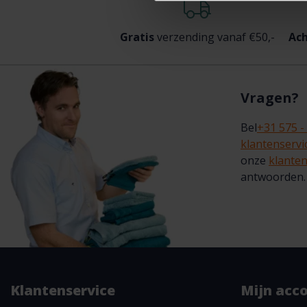
Gratis
verzending vanaf €50,-
Ach
Vragen?
Bel
+31 575 -
klantenserv
onze
klanten
antwoorden.
Klantenservice
Mijn acc