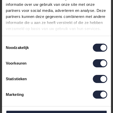
Welke molton past het beste bij jou?
informatie over uw gebruik van onze site met onze
partners voor social media, adverteren en analyse. Deze
We begrijpen dat het kiezen van de juiste molton lastig
partners kunnen deze gegevens combineren met andere
kan zijn. Daarom hebben we een korte keuzehulp
informatie die u aan ze heeft verstrekt of die ze hebben
opgesteld.
verzameld op basis van uw gebruik van hun services.
“Ik zoek een stevige molton voor algemene
Toestemmingsselectie
bescherming.”
Noodzakelijk
Kies de
Bella Donna Edel molton
. Deze biedt
uitstekende bescherming tegen vocht en vuil en
Voorkeuren
voelt heerlijk stevig aan.
“Ik heb last van incontinentie en/of hevig
Statistieken
transpireren.”
De
Bella Donna Satinesse molton
is waterdicht en
Marketing
comfortabel, zonder het knisperende geluid van
goedkopere alternatieven.