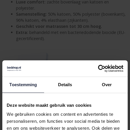
Luxe comfort:
zachte bovenlaag van katoen en
polyester.
Samenstelling:
50% katoen, 50% polyester (bovenkant),
96% katoen, 4% elasthaan (zijkanten).
Geschikt voor matrassen tot 30 cm hoog.
Extra:
behandeld met een bacteriedodende biocide (EU-
gecertificeerd).
Bekijk de Bella Donna
Toestemming
Details
Over
Deze website maakt gebruik van cookies
We gebruiken cookies om content en advertenties te
personaliseren, om functies voor social media te bieden
Satinesse Protect molton hier
en om ons websiteverkeer te analyseren. Ook delen we