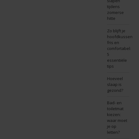
slapen
tijdens
zomerse
hitte
Zo blijft je
hoofdkussen
fris en
comfortabel:
5
essentiële
tips
Hoeveel
slaap is
gezond?
Bad- en
toiletmat
kiezen:
waar moet
je op
letten?