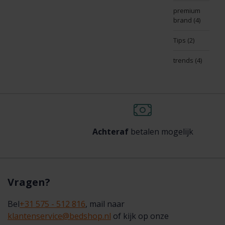
premium
brand
(4)
Tips
(2)
trends
(4)
Achteraf
betalen mogelijk
Vragen?
Bel
+31 575 - 512 816
, mail naar
klantenservice@bedshop.nl
of kijk op onze