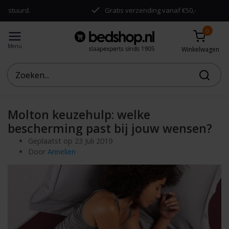
rd.
Gratis verzending vanaf €50,-
0
Menu
Winkelwagen
Molton keuzehulp: welke
bescherming past bij jouw wensen?
Geplaatst op
23 Juli 2019
Door
Annelien