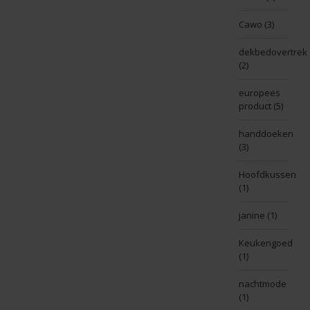
Cawo
(3)
dekbedovertrek
(2)
europees
product
(5)
handdoeken
(3)
Hoofdkussen
(1)
janine
(1)
Keukengoed
(1)
nachtmode
(1)