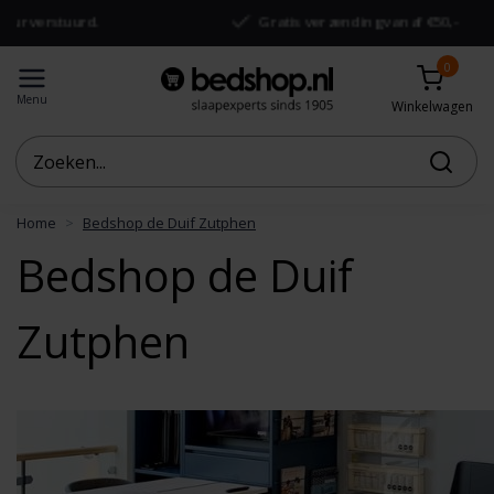
stuurd.
Gratis verzending vanaf €50,-
0
Menu
Winkelwagen
Home
Bedshop de Duif Zutphen
Bedshop de Duif
Zutphen